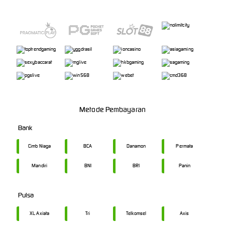
Metode Pembayaran
Bank
Cimb Niaga
BCA
Danamon
Permata
Mandiri
BNI
BRI
Panin
Pulsa
XL Axiata
Tri
Telkomsel
Axis